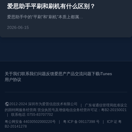
爱思助手平刷和刷机有什么区别？
爱思助手中的“平刷”和“刷机”本质上都属…
2026-06-15
关于我们
联系我们
问题反馈
爱思产产品交流问题
下载iTunes
用户协议
2012-2024 深圳市为爱普信息技术有限公司
|
广东省通信管理局批准设立
的因特网服务经营商 营业执照号及增值电信业务经营许可证：粤B2-20150021
|
联系电话: 0755-83707702
粤公网安备 44030502000220号
|
粤 ICP 备 09117398 号
|
ICP 证 粤
B2-20141278