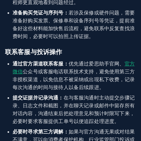
程师更直观地看到问题经过。
准备购买凭证与序列号：
若涉及保修或硬件问题，需要
准备好购买发票、保修单和设备序列号等凭证，提前准
备好这些材料能加快售后流程，避免联系中反复查找浪
费时间，必要时可以拍照上传证据。
联系客服与投诉操作
通过官方渠道联系客服：
优先通过爱思助手官网、
官方
微信
公众号或客服电话联系技术支持，避免使用第三方
非授权渠道，以免信息不被采纳或出现私下收费，记录
每次沟通的时间与接待人以备后续跟进。
提交证据并记录沟通：
在与客服沟通时主动提交步骤记
录、日志文件和截图，并在聊天记录或邮件中留存所有
对话内容，沟通结束后把处理意见和预计时限写下来，
必要时要求客服提供工单号以便追踪处理进度。
必要时寻求第三方调解：
如果与官方沟通无果或对结果
不满意，可以向消费者保护机构、行业监管部门投诉或