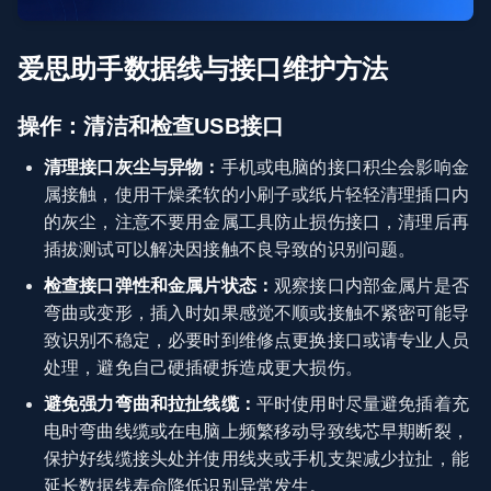
爱思助手数据线与接口维护方法
操作：清洁和检查USB接口
清理接口灰尘与异物：
手机或电脑的接口积尘会影响金
属接触，使用干燥柔软的小刷子或纸片轻轻清理插口内
的灰尘，注意不要用金属工具防止损伤接口，清理后再
插拔测试可以解决因接触不良导致的识别问题。
检查接口弹性和金属片状态：
观察接口内部金属片是否
弯曲或变形，插入时如果感觉不顺或接触不紧密可能导
致识别不稳定，必要时到维修点更换接口或请专业人员
处理，避免自己硬插硬拆造成更大损伤。
避免强力弯曲和拉扯线缆：
平时使用时尽量避免插着充
电时弯曲线缆或在电脑上频繁移动导致线芯早期断裂，
保护好线缆接头处并使用线夹或手机支架减少拉扯，能
延长数据线寿命降低识别异常发生。