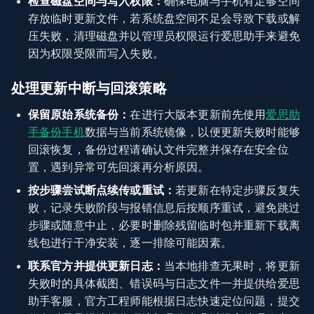
检查磁盘空间与写入权限：
确保电脑与手机有足够空间
存放临时更新文件，若系统盘空间不足会导致下载或解
压失败，清理磁盘并以管理员权限运行爱思助手来避免
因为权限受限而写入失败。
处理更新中断与回滚策略
保留原始系统备份：
在进行大版本更新前先使用
爱思助
手备份手机
数据与当前系统镜像，以便更新失败时能够
回滚恢复，备份过程请确认文件完整并保存在安全位
置，遇到异常可先回滚再分析原因。
按步骤尝试断点续传或重试：
若更新在特定步骤反复失
败，记录失败阶段与报错信息后按顺序重试，避免跳过
步骤或随意中止，必要时删除残留临时包并重新下载离
线包进行干净安装，逐一排除可能因素。
联系官方并提供更新日志：
当本地排查无果时，将更新
失败时的具体截图、错误码与日志文件一并提供给爱思
助手客服，官方工程师能根据日志快速定位问题，提交