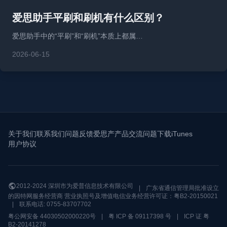
爱思助手平刷和刷机有什么区别？
爱思助手中的“平刷”和“刷机”本质上都属…
2026-06-15
关于我们
联系我们
问题反馈
爱思产产品交流问题
下载iTunes
用户协议
2012-2024 深圳市为爱普信息技术有限公司
|
广东省通信管理局批准设立
的因特网服务经营商 营业执照号及增值电信业务经营许可证：粤B2-20150021
|
联系电话: 0755-83707702
粤公网安备 44030502000220号
|
粤 ICP 备 09117398 号
|
ICP 证 粤
B2-20141278