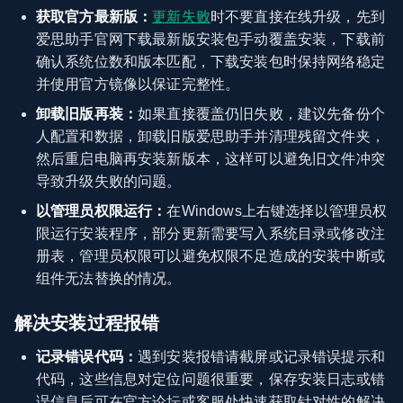
获取官方最新版：
更新失败
时不要直接在线升级，先到
爱思助手官网下载最新版安装包手动覆盖安装，下载前
确认系统位数和版本匹配，下载安装包时保持网络稳定
并使用官方镜像以保证完整性。
卸载旧版再装：
如果直接覆盖仍旧失败，建议先备份个
人配置和数据，卸载旧版爱思助手并清理残留文件夹，
然后重启电脑再安装新版本，这样可以避免旧文件冲突
导致升级失败的问题。
以管理员权限运行：
在Windows上右键选择以管理员权
限运行安装程序，部分更新需要写入系统目录或修改注
册表，管理员权限可以避免权限不足造成的安装中断或
组件无法替换的情况。
解决安装过程报错
记录错误代码：
遇到安装报错请截屏或记录错误提示和
代码，这些信息对定位问题很重要，保存安装日志或错
误信息后可在官方论坛或客服处快速获取针对性的解决